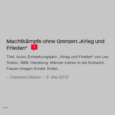
Das Theatertreffen-Blog
2014
Das Theatertreffen-Blog
Machtkämpfe ohne Grenzen: „Krieg und
2015
Frieden“
1
Das Theatertreffen-Blog
Titel, Autor, Entstehungsjahr: „Krieg und Frieden“ von Leo
Tolstoi, 1868. Handlung: Männer ziehen in die Schlacht,
2016
Frauen kriegen Kinder. Erster
…
–
Clemens Melzer
• 9. Mai 2013
Das Theatertreffen-Blog
2017
Das Theatertreffen-Blog
–––
2018