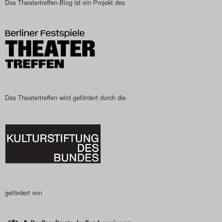
Das Theatertreffen-Blog ist ein Projekt des
Das Theatertreffen-Blog
2023
Das Theatertreffen-Blog
2024
Das Theatertreffen-Blog
Das Theatertreffen wird gefördert durch die
2025
Das Theatertreffen-Blog
Archiv
Impressum
gefördert von
Nutzungsbedingungen