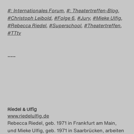
Das Theatertreffen-Blog
: Internationales Forum
,
: Theatertreffen-Blog
,
2023
Christoph Leibold
,
Folge 6
,
Jury
,
Mieke Ulfig
,
Rebecca Riedel
,
Superschool
,
Theatertreffen
,
Das Theatertreffen-Blog
TTtv
2024
–––
Das Theatertreffen-Blog
2025
Das Theatertreffen-Blog
Archiv
Riedel & Ulfig
Impressum
www.riedelulfig.de
Rebecca Riedel, geb. 1971 in Frankfurt am Main,
Nutzungsbedingungen
und Mieke Ulfig, geb. 1971 in Saarbrücken, arbeiten