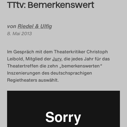
TTtv: Bemerkenswert
Das Theatertreffen-Blog
2014
von
Riedel & Ulfig
8. Mai 2013
Das Theatertreffen-Blog
2015
Im Gespräch mit dem Theaterkritiker Christoph
Leibold, Mitglied der
Jury
, die jedes Jahr für das
Das Theatertreffen-Blog
Theatertreffen die zehn „bemerkenswerten
“
2016
Inszenierungen des deutschsprachigen
Regietheaters auswählt.
Das Theatertreffen-Blog
2017
Das Theatertreffen-Blog
2018