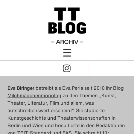
Allgemeines
Theatertreffen-Blog 2013
×
Das Theatertreffen-Blog
Wer bloggt im Mai?
2009
Das Theatertreffen-Blog
– ARCHIV –
von
Nikola Richter
☰
2010
28. März 2013
Click
Das Theatertreffen-Blog
to
Das ist die TT-Blog-Redaktion 2013:
2011
Open
Eva Biringer
betreibt als Eva Perla seit 2010 ihr Blog
Das Theatertreffen-Blog
Milchmädchenmonolog
zu den Themen „Kunst,
Naviagtion
Theater, Literatur, Film und allem, was
2012
aufschreibenswert erscheint“. Sie studierte
Kunstgeschichte und Theaterwissenschaften in
Das Theatertreffen-Blog
Berlin und Wien und hospitierte in den Redaktionen
2013
von ZEIT, Standard und FAS. Sie schreibt für