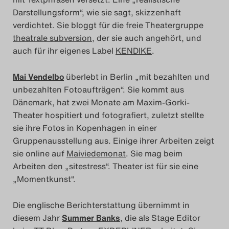
Darstellungsform“, wie sie sagt, skizzenhaft
Das Theatertreffen-Blog
verdichtet. Sie bloggt für die freie Theatergruppe
2018 Alumni
theatrale subversion
, der sie auch angehört, und
auch für ihr eigenes Label
KENDIKE
.
Das Theatertreffen-Blog
Mai Vendelbo
überlebt in Berlin „mit bezahlten und
2019
unbezahlten Fotoaufträgen“. Sie kommt aus
Dänemark, hat zwei Monate am Maxim-Gorki-
Das Theatertreffen-Blog
Theater hospitiert und fotografiert, zuletzt stellte
2020
sie ihre Fotos in Kopenhagen in einer
Gruppenausstellung aus. Einige ihrer Arbeiten zeigt
Das Theatertreffen-Blog
sie online auf
Maiviedemonat
. Sie mag beim
Arbeiten den „sitestress“. Theater ist für sie eine
2021
„Momentkunst“.
Das Theatertreffen-Blog
Die englische Berichterstattung übernimmt in
2022
diesem Jahr
Summer Banks
, die als Stage Editor