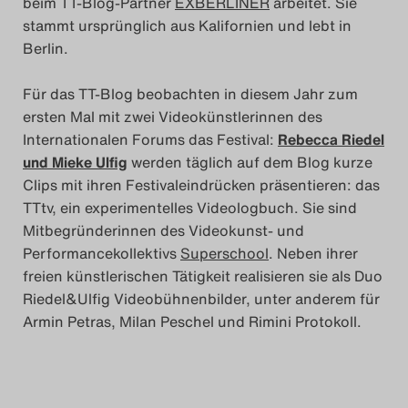
beim TT-Blog-Partner
EXBERLINER
arbeitet. Sie
Das Theatertreffen-Blog
stammt ursprünglich aus Kalifornien und lebt in
Berlin.
2023
Für das TT-Blog beobachten in diesem Jahr zum
Das Theatertreffen-Blog
ersten Mal mit zwei Videokünstlerinnen des
2024
Internationalen Forums das Festival:
Rebecca Riedel
und
Mieke Ulfig
werden täglich auf dem Blog kurze
Das Theatertreffen-Blog
Clips mit ihren Festivaleindrücken präsentieren: das
TTtv, ein experimentelles Videologbuch. Sie sind
2025
Mitbegründerinnen des Videokunst- und
Performancekollektivs
Superschool
. Neben ihrer
Das Theatertreffen-Blog
freien künstlerischen Tätigkeit realisieren sie als Duo
Archiv
Riedel&Ulfig Videobühnenbilder, unter anderem für
Armin Petras, Milan Peschel und Rimini Protokoll.
Impressum
Nutzungsbedingungen