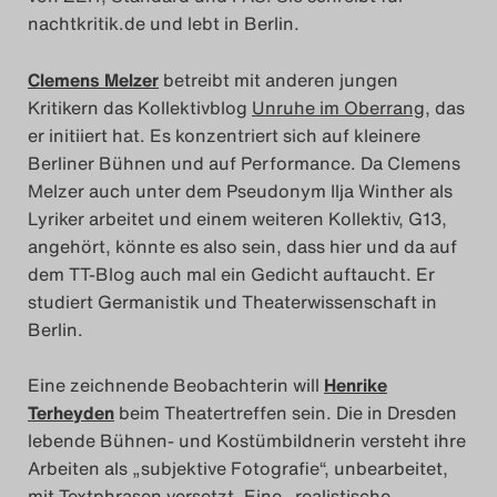
nachtkritik.de und lebt in Berlin.
Das Theatertreffen-Blog
Clemens Melzer
betreibt mit anderen jungen
2014
Kritikern das Kollektivblog
Unruhe im Oberrang
, das
er initiiert hat. Es konzentriert sich auf kleinere
Das Theatertreffen-Blog
Berliner Bühnen und auf Performance. Da Clemens
2015
Melzer auch unter dem Pseudonym Ilja Winther als
Lyriker arbeitet und einem weiteren Kollektiv, G13,
Das Theatertreffen-Blog
angehört, könnte es also sein, dass hier und da auf
dem TT-Blog auch mal ein Gedicht auftaucht. Er
2016
studiert Germanistik und Theaterwissenschaft in
Berlin.
Das Theatertreffen-Blog
2017
Eine zeichnende Beobachterin will
Henrike
Terheyden
beim Theatertreffen sein. Die in Dresden
Das Theatertreffen-Blog
lebende Bühnen- und Kostümbildnerin versteht ihre
Arbeiten als „subjektive Fotografie“, unbearbeitet,
2018
mit Textphrasen versetzt. Eine „realistische