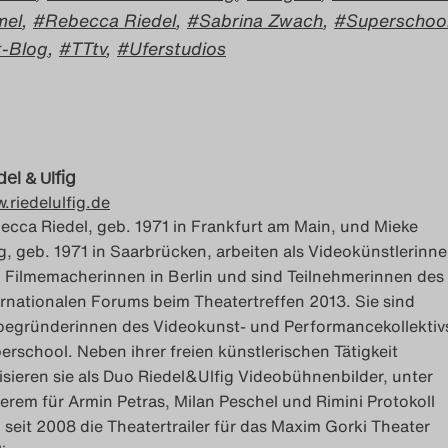
mel
,
Rebecca Riedel
,
Sabrina Zwach
,
Superschoo
t-Blog
,
TTtv
,
Uferstudios
del & Ulfig
.riedelulfig.de
ecca Riedel, geb. 1971 in Frankfurt am Main, und Mieke
ig, geb. 1971 in Saarbrücken, arbeiten als Videokünstlerinn
 Filmemacherinnen in Berlin und sind Teilnehmerinnen des
ernationalen Forums beim Theatertreffen 2013. Sie sind
begründerinnen des Videokunst- und Performancekollektiv
erschool. Neben ihrer freien künstlerischen Tätigkeit
lisieren sie als Duo Riedel&Ulfig Videobühnenbilder, unter
erem für Armin Petras, Milan Peschel und Rimini Protokoll
 seit 2008 die Theatertrailer für das Maxim Gorki Theater