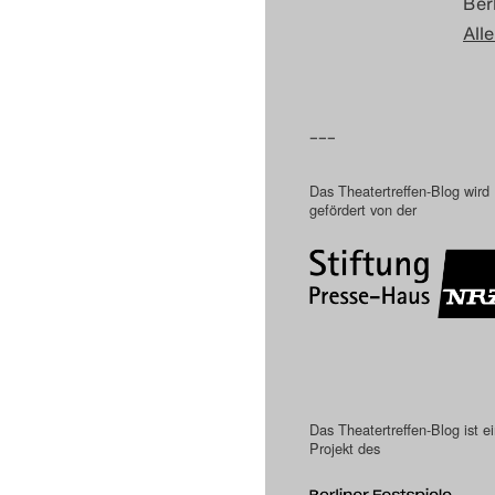
Berl
Alle
–––
Das Theatertreffen-Blog wird
gefördert von der
Das Theatertreffen-Blog ist e
Projekt des