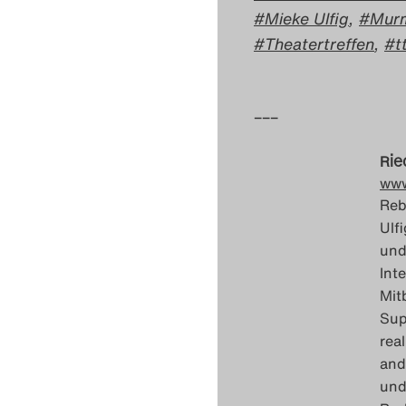
Mieke Ulfig
,
Mur
Theatertreffen
,
t
–––
Rie
www
Reb
Ulf
und
Int
Mit
Sup
rea
and
und