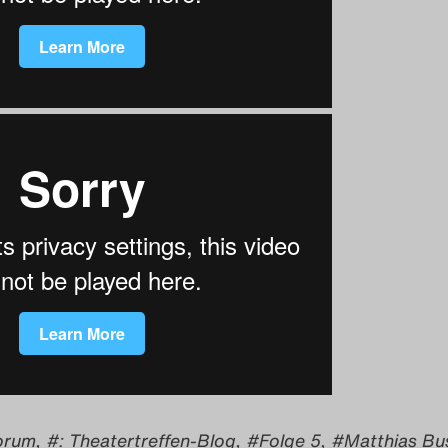
Forum
,
: Theatertreffen-Blog
,
Folge 5
,
Matthias Bu