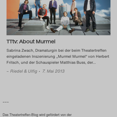
Das Theatertreffen-Blog
2018 Alumni
Das Theatertreffen-Blog
2019
TTtv: About Murmel
Sabrina Zwach, Dramaturgin bei der beim Theatertreffen
Das Theatertreffen-Blog
eingeladenen Inszenierung „Murmel Murmel“ von Herbert
Fritsch, und der Schauspieler Matthias Buss, der
…
2020
–
Riedel & Ulfig
• 7. Mai 2013
Das Theatertreffen-Blog
2021
Das Theatertreffen-Blog
–––
2022
Das Theatertreffen-Blog wird gefördert von der