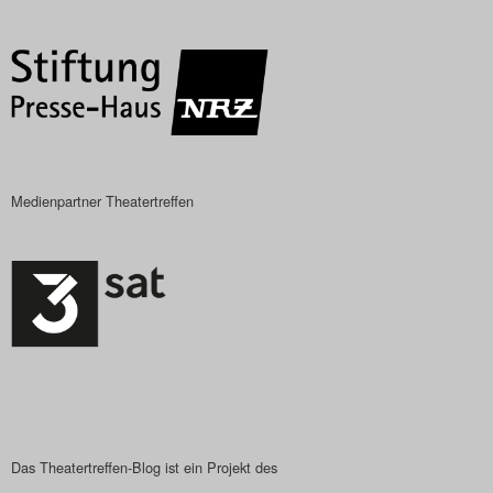
Das Theatertreffen-Blog
2023
Das Theatertreffen-Blog
2024
Medienpartner Theatertreffen
Das Theatertreffen-Blog
2025
Das Theatertreffen-Blog
Archiv
Impressum
Nutzungsbedingungen
Das Theatertreffen-Blog ist ein Projekt des