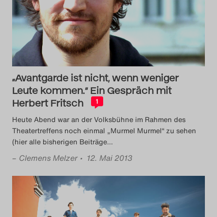
Das Theatertreffen-Blog
2014
Das Theatertreffen-Blog
„Avantgarde ist nicht, wenn weniger
2015
Leute kommen.“ Ein Gespräch mit
Herbert Fritsch
Das Theatertreffen-Blog
1
Heute Abend war an der Volksbühne im Rahmen des
2016
Theatertreffens noch einmal „Murmel Murmel“ zu sehen
(hier alle bisherigen Beiträge
…
Das Theatertreffen-Blog
–
Clemens Melzer
• 12. Mai 2013
2017
Das Theatertreffen-Blog
2018