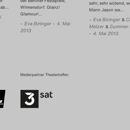
er
der Berliner Festspiele,
sehr, sehr wütend, we
 ab
…
Wilmersdorf. Glanz!
Mann Jason sie
…
Glamour!
…
i
–
Eva Biringer
C
&
–
Eva Biringer
• 4. Mai
Melzer
Summer 
&
2013
• 4. Mai 2013
Medienpartner Theatertreffen