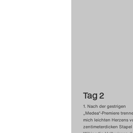
Tag 2
1. Nach der gestrigen
„Medea“-Premiere trenne
mich leichten Herzens 
zentimeterdicken Stapel