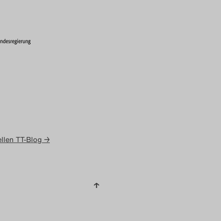
llen TT-Blog →
↑