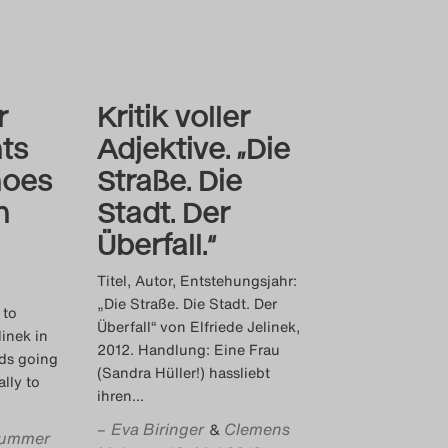
r
Kritik voller
ts
Adjektive. „Die
hoes
Straße. Die
h
Stadt. Der
Überfall.“
Titel, Autor, Entstehungsjahr:
„Die Straße. Die Stadt. Der
 to
Überfall“ von Elfriede Jelinek,
linek in
2012. Handlung: Eine Frau
ids going
(Sandra Hüller!) hassliebt
ally to
ihren
…
–
Eva Biringer
Clemens
&
ummer