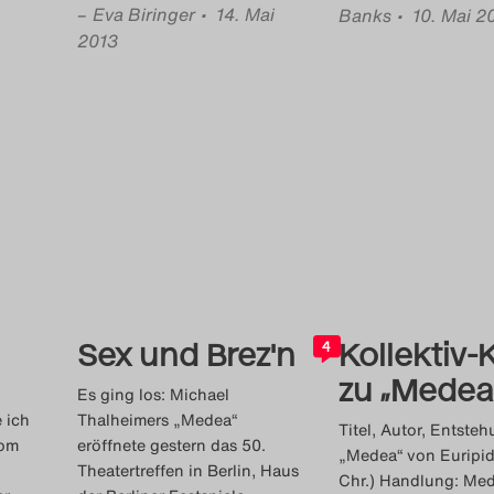
–
Eva Biringer
• 14. Mai
Banks
• 10. Mai 2
2013
Sex und Brez'n
Kollektiv-K
4
zu „Medea
Es ging los: Michael
 ich
Thalheimers „Medea“
Titel, Autor, Entsteh
vom
eröffnete gestern das 50.
„Medea“ von Euripide
Theatertreffen in Berlin, Haus
Chr.) Handlung: Med