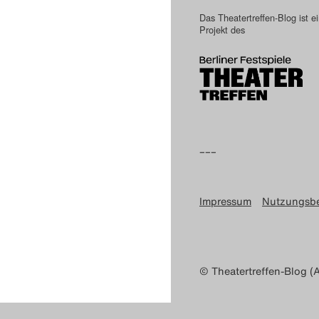
Das Theatertreffen-Blog ist e
Projekt des
–––
Impressum
Nutzungsb
© Theatertreffen-Blog (A