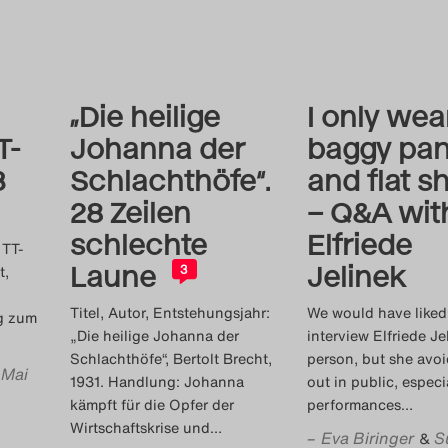
„Die heilige
I only wea
T-
Johanna der
baggy pan
3
Schlachthöfe“.
and flat s
28 Zeilen
– Q&A wit
schlechte
Elfriede
 TT-
Laune
Jelinek
t,
3
Titel, Autor, Entstehungsjahr:
We would have liked
og zum
„Die heilige Johanna der
interview Elfriede Je
Schlachthöfe“, Bertolt Brecht,
person, but she avo
 Mai
1931. Handlung: Johanna
out in public, especi
kämpft für die Opfer der
performances
…
Wirtschaftskrise und
…
–
Eva Biringer
S
&