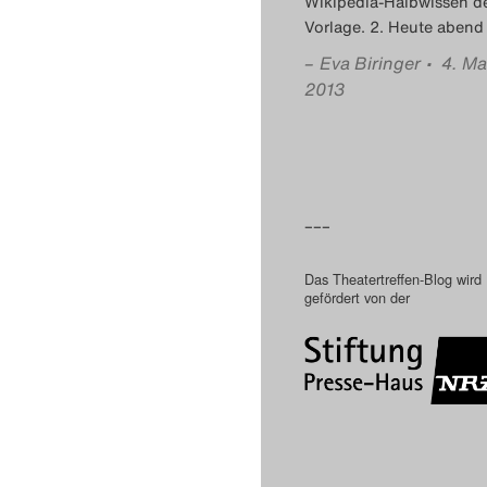
Wikipedia-Halbwissen d
Vorlage. 2. Heute abend
–
Eva Biringer
• 4. Ma
2013
–––
Das Theatertreffen-Blog wird
gefördert von der