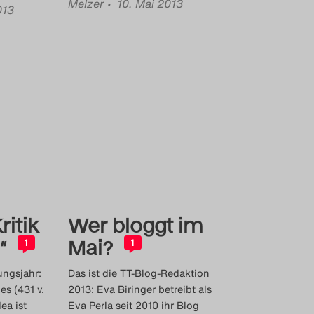
Melzer
• 10. Mai 2013
013
ritik
Wer bloggt im
“
Mai?
1
1
ungsjahr:
Das ist die TT-Blog-Redaktion
s (431 v.
2013: Eva Biringer betreibt als
ea ist
Eva Perla seit 2010 ihr Blog