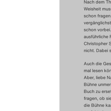
Nach dem Thea
Weisheit muss
schon fragen,
vergänglichs
schon vorbei
ausführliche 
Christopher S
nicht. Dabei s
Auch die Ge
mal lesen kön
Aber, liebe N
Bühne unmerkl
Buch zu erset
fragen, ob si
die Bühne ka