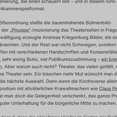
enierung, die einen schauern ließ – und in diesem Sinn
inikammerspielformat.
rößenordnung stellte die dauerdrehende Bühnenbild-
e der
„Prozess“
-Inszenierung das Theatersehen in Frage
rwältigung erzeugte Andreas Kriegenburg Bilder, die si
 brannten. Und der Rest war nicht Schweigen, sondern
ffen mit verschiedenen Handschriften und Konsensfähig
, sehr wenig Buhs, viel Publikumszustimmung –
ein bra
n
. Aber warum auch nicht? Theater, das vielen gefällt,
tes Theater sein. Ein bisschen mehr Mut wünscht man d
die nächste Auswahl. Denn wenn die Kontroverse allein
odium mit altväterlichen Krawallmachern wie
Claus P
hat man doch die Gelegenheit verschenkt, das ganze Pr
guter Unterhaltung für die bürgerliche Mitte zu machen.
darauf, dass die plüschigen Hüpfer im Garten der Berl