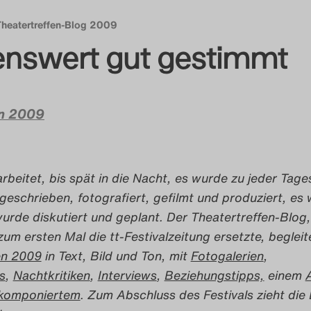
Theatertreffen-Blog 2009
nswert gut gestimmt
on 2009
beitet, bis spät in die Nacht, es wurde zu jeder Tage
geschrieben, fotografiert, gefilmt und produziert, es
wurde diskutiert und geplant. Der Theatertreffen-Blog,
um ersten Mal die tt-Festivalzeitung ersetzte, begleit
en 2009
in Text, Bild und Ton, mit
Fotogalerien
,
s
,
Nachtkritiken
,
Interviews
,
Beziehungstipps,
einem
tkomponiertem
. Zum Abschluss des Festivals zieht die