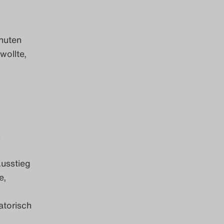
inuten
wollte,
s
usstieg
e,
atorisch