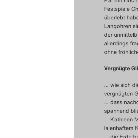
Festspiele Ch
überlebt habe
Langohren si
der unmittelb
allerdings fr
ohne fröhlic
Vergnügte Gl
… wie sich di
vergnügten Gl
… dass nach
spannend bli
… Kathleen
M
laienhaftem 
… die Erde be