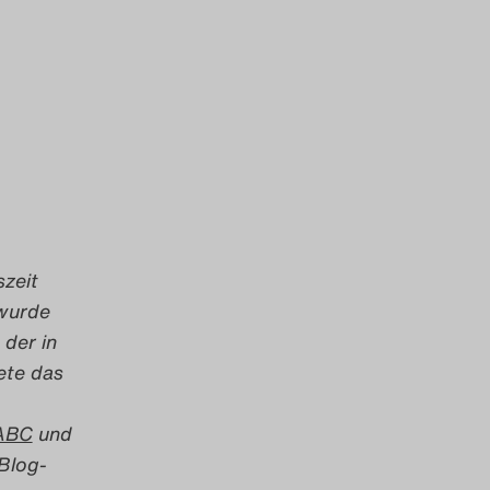
szeit
 wurde
 der in
ete das
ABC
und
 Blog-