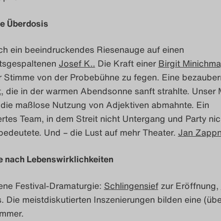
ge Überdosis
rch ein beeindruckendes Riesenauge auf einen
itsgespaltenen
Josef K..
Die Kraft einer
Birgit Minichma
hrer Stimme von der Probebühne zu fegen. Eine bezaube
t
, die in der warmen Abendsonne sanft strahlte. Unser 
h die maßlose Nutzung von Adjektiven abmahnte. Ein
tes Team, in dem Streit nicht Untergang und Party nic
bedeutete. Und –
die Lust auf mehr Theater.
Jan Zappn
e nach Lebenswirklichkeiten
ene Festival-Dramaturgie:
Schlingensief
zur Eröffnung,
. Die meistdiskutierten Inszenierungen bilden eine (übe
ammer.