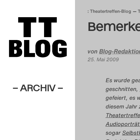
: Theatertreffen-Blog
Bemerke
von
Blog-Redakti
25. Mai 2009
Es wurde gear
– ARCHIV –
geschnitten, 
gefeiert, es 
diesem Jahr z
Theatertreff
Audioporträt
sogar
Selbs