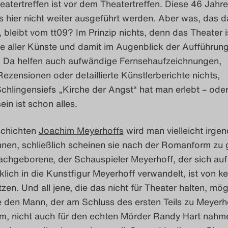
tertreffen ist vor dem Theatertreffen. Diese 46 Jahre
 hier nicht weiter ausgeführt werden. Aber was, das 
 bleibt vom tt09? Im Prinzip nichts, denn das Theater i
te aller Künste und damit im Augenblick der Aufführun
. Da helfen auch aufwändige Fernsehaufzeichnungen,
Rezensionen oder detaillierte Künstlerberichte nichts,
chlingensiefs „Kirche der Angst“ hat man erlebt – ode
ein ist schon alles.
schichten
Joachim Meyerhoffs
wird man vielleicht irg
nen, schließlich scheinen sie nach der Romanform zu g
achgeborene, der Schauspieler Meyerhoff, der sich auf
ich in die Kunstfigur Meyerhoff verwandelt, ist von k
zen. Und all jene, die das nicht für Theater halten, mö
e den Mann, der am Schluss des ersten Teils zu Meyerh
m, nicht auch für den echten Mörder Randy Hart nahm