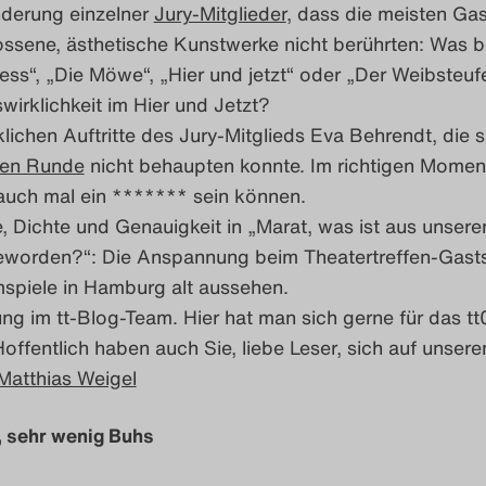
derung einzelner
Jury-Mitglieder
, dass die meisten Gas
ssene, ästhetische Kunstwerke nicht berührten: Was bi
ess“, „Die Möwe“, „Hier und jetzt“ oder „Der Weibsteuf
irklichkeit im Hier und Jetzt?
lichen Auftritte des Jury-Mitglieds Eva Behrendt, die s
hen Runde
nicht behaupten konnte. Im richtigen Mome
auch mal ein ******* sein können.
, Dichte und Genauigkeit in „Marat, was ist aus unsere
eworden?“: Die Anspannung beim Theatertreffen-Gasts
mspiele in Hamburg alt aussehen.
g im tt-Blog-Team. Hier hat man sich gerne für das tt
offentlich haben auch Sie, liebe Leser, sich auf unser
Matthias Weigel
, sehr wenig Buhs