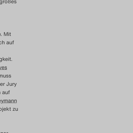
 großes
. Mit
ch auf
keit.
ves
 muss
er Jury
 auf
eymann
ojekt zu
iner