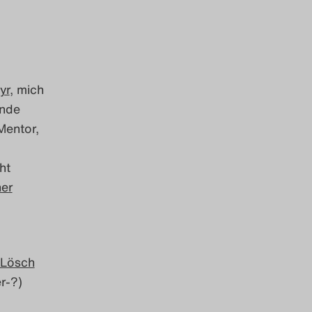
yr
, mich
rnde
Mentor,
ht
er
Lösch
r-?)