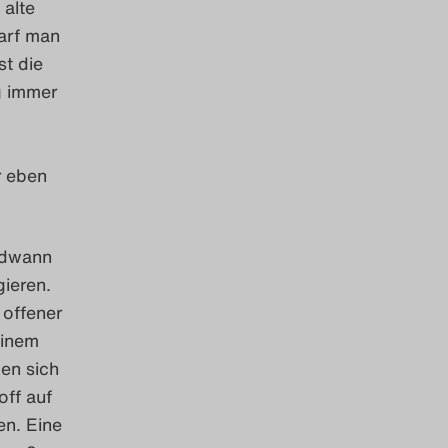
 alte
darf man
st die
g immer
r eben
endwann
ieren.
 offener
einem
gen sich
off auf
en. Eine