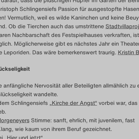
ristoph Schlingensiefs Passion für ausgestopfte Hase
n! Vermutlich, weil es wilde Kaninchen und keine Beu
nd. Ob die Tierchen auch das umstrittene
Stadtvillapro
aren Nachbarschaft des Festspielhauses verkraften, ist
aglich. Möglicherweise gibt es nächstes Jahr ein Theater
he Leporiden. Das wäre bemerkenswert traurig.
Kristin 
ückseligkeit
e anfängliche Nervosität aller Beteiligten allmählich zu 
ückseligkeit wandelte.
dem Schlingensiefs
„Kirche der Angst“
vorbei war, das 
eb.
orgeneyers
Stimme: sanft, ehrlich, mit juvenilem, fast
Klang, wie kaum von ihrem Beruf gezeichnet.
i „
Hier und jetzt“
.