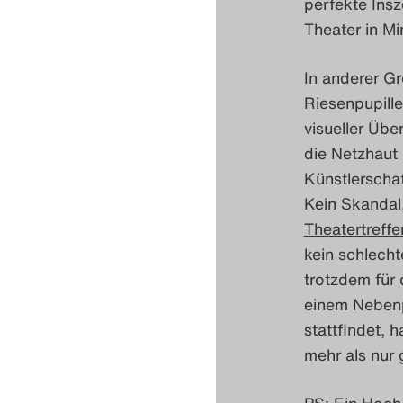
perfekte Insz
Theater in M
In anderer G
Riesenpupill
visueller Übe
die Netzhaut
Künstlerscha
Kein Skandal
Theatertreffe
kein schlech
trotzdem für 
einem Nebenp
stattfindet, 
mehr als nur 
PS: Ein Hoch 