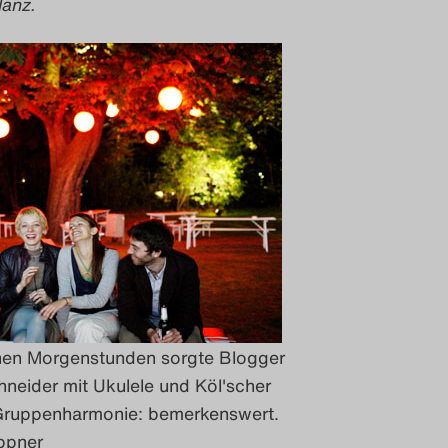
lanz.
rühen Morgenstunden sorgte Blogger
neider mit Ukulele und Köl'scher
Gruppenharmonie: bemerkenswert.
ppner