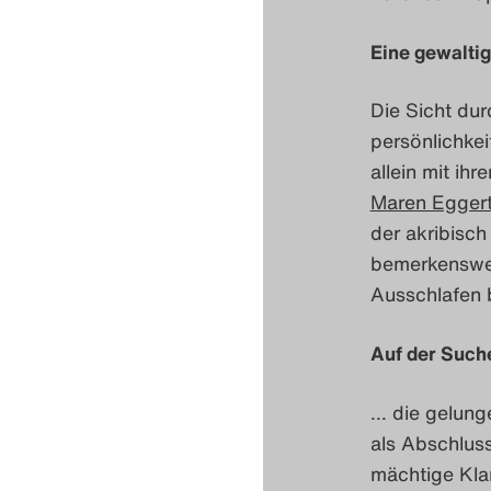
Eine gewalti
Die Sicht du
persönlichke
allein mit i
Maren Egger
der akribisc
bemerkenswer
Ausschlafen 
Auf der Such
… die gelung
als Abschluss
mächtige Kl