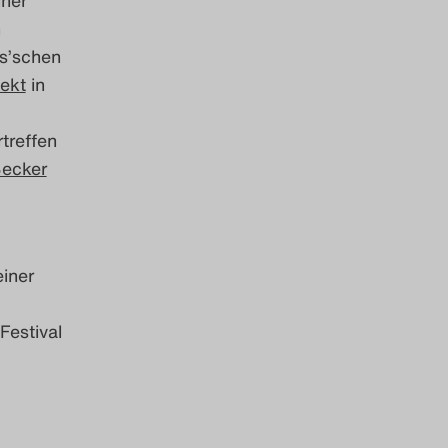
n
ys’schen
jekt
in
treffen
Becker
einer
Festival