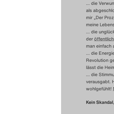
… die Verwun
als abgeschlo
mir „Der Proz
meine Lebensw
… die unglück
der
öffentlic
man einfach 
… die Energie
Revolution g
lässt die Hei
… die Stimmun
verausgabt. H
wohlgefühlt!
Kein Skandal