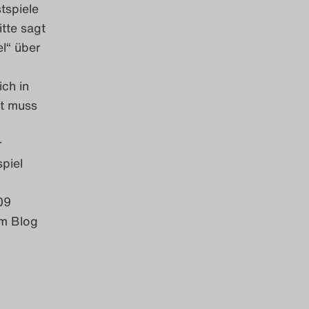
tspiele
tte sagt
el“ über
ich in
nt muss
r
piel
09
em Blog