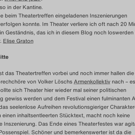
o in der Kantine.
le beim Theatertreffen eingeladenen Inszenierungen
verfolgen konnte. Im Theater verliere ich oft nach 20 M
n Geständnis, das ich in diesem Blog noch loswerden 
r.
Elise Graton
itte
t das Theatertreffen vorbei und noch immer hallen die
prechchöre von Volker Löschs
Armenkollektiv
nach – e
wollte sich Theater hier wieder mal seiner politischen
g gewiss werden und dem Festival einen fulminanten A
das seelenlose Aufreihen revolutionsgieriger Charakter
n einen inhaltsentleerten Stücktext, macht noch keine
 Inszenierung. Das Ende eines Theaterfestes war agit
Possenspiel. Schöner und bemerkenswerter ist da die