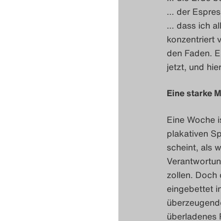
… der Espress
… dass ich al
konzentriert 
den Faden. Ei
jetzt, und hie
Eine starke M
Eine Woche is
plakativen S
scheint, als 
Verantwortun
zollen. Doch 
eingebettet i
überzeugende
überladenes 