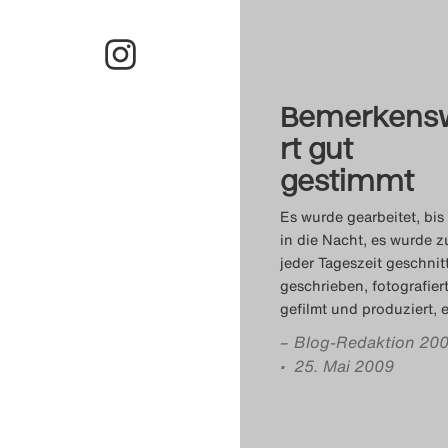
Bemerkens
rt gut
gestimmt
Es wurde gearbeitet, bis
in die Nacht, es wurde z
jeder Tageszeit geschnit
geschrieben, fotografiert
gefilmt und produziert, 
–
Blog-Redaktion 20
• 25. Mai 2009