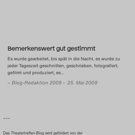
Das Theatertreffen-Blog
2014
Das Theatertreffen-Blog
Bemerkenswert gut gestimmt
2015
Es wurde gearbeitet, bis spät in die Nacht, es wurde zu
Das Theatertreffen-Blog
jeder Tageszeit geschnitten, geschrieben, fotografiert,
gefilmt und produziert, es
…
2016
–
Blog-Redaktion 2009
• 25. Mai 2009
Das Theatertreffen-Blog
2017
Das Theatertreffen-Blog
–––
2018
Das Theatertreffen-Blog wird gefördert von der