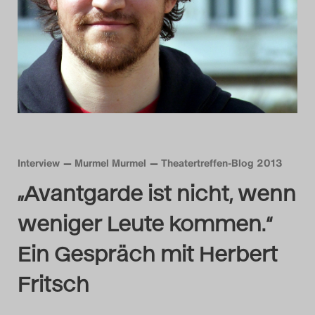
Das Theatertreffen-Bl
Das Theatertreffen-Bl
Das Theatertreffen-Bl
Alumni
Das Theatertreffen-Bl
Interview
Murmel Murmel
Theatertreffen-Blog 2013
Das Theatertreffen-Bl
„Avantgarde ist nicht, wenn
Das Theatertreffen-Bl
weniger Leute kommen.“
Ein Gespräch mit Herbert
Das Theatertreffen-Bl
Fritsch
Das Theatertreffen-Bl