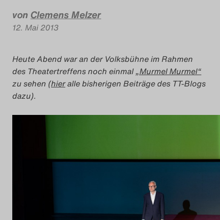
Das Theatertreffen-Bl
von
Clemens Melzer
12. Mai 2013
Das Theatertreffen-Bl
Heute Abend war an der Volksbühne im Rahmen
Das Theatertreffen-Blo
des Theatertreffens noch einmal
„Murmel Murmel“
zu sehen (
hier
alle bisherigen Beiträge des TT-Blogs
Impressum
dazu).
Nutzungsbedingu
Search