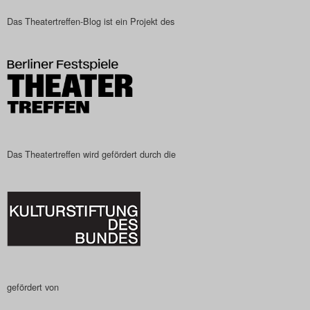
Das Theatertreffen-Blog
Das Theatertreffen-Blog ist ein Projekt des
2023
Das Theatertreffen-Blog
2024
Das Theatertreffen-Blog
Das Theatertreffen wird gefördert durch die
2025
Das Theatertreffen-Blog
Archiv
Impressum
gefördert von
Nutzungsbedingungen