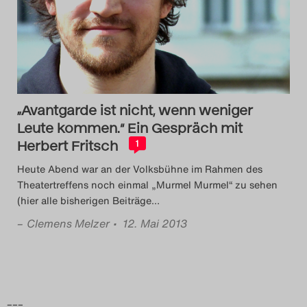
Das Theatertreffen-Blog
2014
Das Theatertreffen-Blog
„Avantgarde ist nicht, wenn weniger
2015
Leute kommen.“ Ein Gespräch mit
Herbert Fritsch
Das Theatertreffen-Blog
1
Heute Abend war an der Volksbühne im Rahmen des
2016
Theatertreffens noch einmal „Murmel Murmel“ zu sehen
(hier alle bisherigen Beiträge
…
Das Theatertreffen-Blog
–
Clemens Melzer
• 12. Mai 2013
2017
Das Theatertreffen-Blog
2018
–––