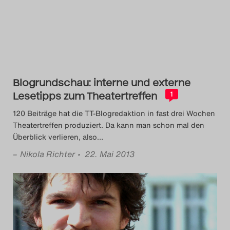
Das Theatertreffen-Blog
2014
Das Theatertreffen-Blog
Blogrundschau: interne und externe
2015
Lesetipps zum Theatertreffen
1
Das Theatertreffen-Blog
120 Beiträge hat die TT-Blogredaktion in fast drei Wochen
Theatertreffen produziert. Da kann man schon mal den
2016
Überblick verlieren, also
…
–
Nikola Richter
• 22. Mai 2013
Das Theatertreffen-Blog
2017
Das Theatertreffen-Blog
2018