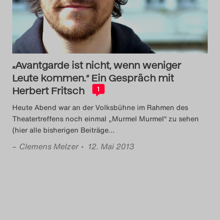
Das Theatertreffen-Blog
2018 Alumni
Das Theatertreffen-Blog
„Avantgarde ist nicht, wenn weniger
2019
Leute kommen.“ Ein Gespräch mit
Herbert Fritsch
1
Das Theatertreffen-Blog
Heute Abend war an der Volksbühne im Rahmen des
2020
Theatertreffens noch einmal „Murmel Murmel“ zu sehen
(hier alle bisherigen Beiträge
…
Das Theatertreffen-Blog
–
Clemens Melzer
• 12. Mai 2013
2021
Das Theatertreffen-Blog
2022