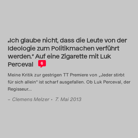
Das Theatertreffen-Blog
2023
Das Theatertreffen-Blog
„Ich glaube nicht, dass die Leute von der
2024
Ideologie zum Politikmachen verführt
werden.“ Auf eine Zigarette mit Luk
Das Theatertreffen-Blog
Perceval
6
2025
Meine Kritik zur gestrigen TT Premiere von „Jeder stirbt
für sich allein“ ist scharf ausgefallen. Ob Luk Perceval, der
Das Theatertreffen-Blog
Regisseur
…
–
Clemens Melzer
• 7. Mai 2013
Archiv
Impressum
Nutzungsbedingungen