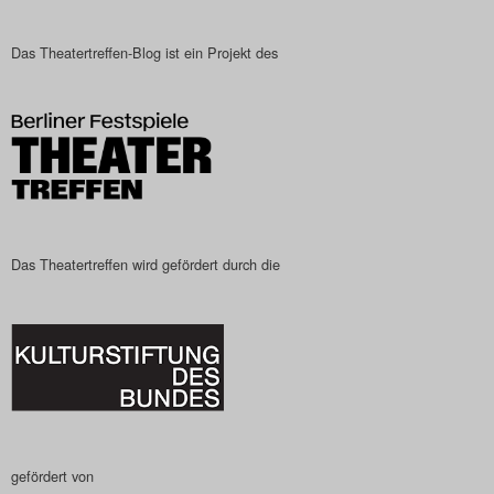
Das Theatertreffen-Blog
Das Theatertreffen-Blog ist ein Projekt des
2023
Das Theatertreffen-Blog
2024
Das Theatertreffen-Blog
2025
Das Theatertreffen wird gefördert durch die
Das Theatertreffen-Blog
Archiv
Impressum
Nutzungsbedingungen
gefördert von