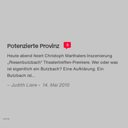
Das Theatertreffen-Blog
2014
Das Theatertreffen-Blog
Potenzierte Provinz
2015
3
Heute abend feiert Christoph Marthalers Inszenierung
Das Theatertreffen-Blog
„Riesenbutzbach“ Theatertreffen-Premiere. Wer oder was
ist eigentlich ein Butzbach? Eine Aufklärung. Ein
2016
Butzbach ist
…
–
Judith Liere
• 14. Mai 2010
Das Theatertreffen-Blog
2017
Das Theatertreffen-Blog
–––
2018