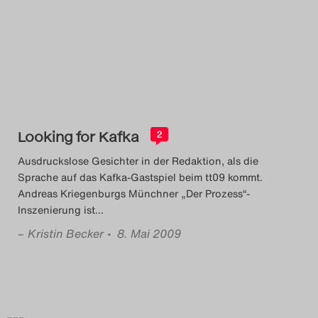
Das Theatertreffen-Blog
2014
Das Theatertreffen-Blog
2015
Looking for Kafka
2
Das Theatertreffen-Blog
Ausdruckslose Gesichter in der Redaktion, als die
2016
Sprache auf das Kafka-Gastspiel beim tt09 kommt.
Andreas Kriegenburgs Münchner „Der Prozess“-
Inszenierung ist
…
Das Theatertreffen-Blog
–
Kristin Becker
• 8. Mai 2009
2017
Das Theatertreffen-Blog
2018
–––