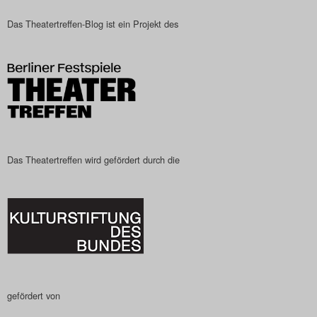
Das Theatertreffen-Blog
Das Theatertreffen-Blog ist ein Projekt des
2023
Das Theatertreffen-Blog
2024
Das Theatertreffen-Blog
Das Theatertreffen wird gefördert durch die
2025
Das Theatertreffen-Blog
Archiv
Impressum
gefördert von
Nutzungsbedingungen