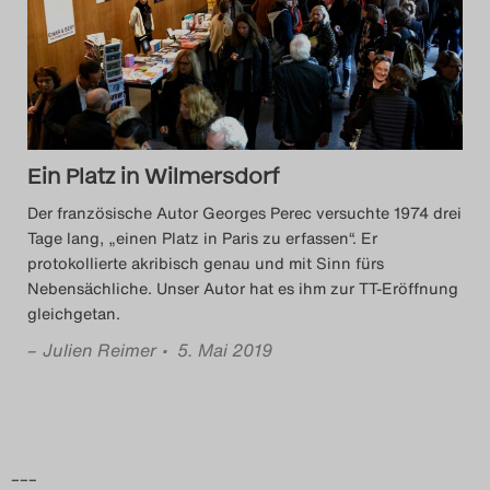
Das Theatertreffen-Blog
2014
Das Theatertreffen-Blog
Ein Platz in Wilmersdorf
2015
Der französische Autor Georges Perec versuchte 1974 drei
Das Theatertreffen-Blog
Tage lang, „einen Platz in Paris zu erfassen“. Er
protokollierte akribisch genau und mit Sinn fürs
2016
Nebensächliche. Unser Autor hat es ihm zur TT-Eröffnung
gleichgetan.
Das Theatertreffen-Blog
–
Julien Reimer
• 5. Mai 2019
2017
Das Theatertreffen-Blog
2018
–––