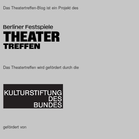
Das Theatertreffen-Blog
Das Theatertreffen-Blog ist ein Projekt des
2023
Das Theatertreffen-Blog
2024
Das Theatertreffen-Blog
Das Theatertreffen wird gefördert durch die
2025
Das Theatertreffen-Blog
Archiv
Impressum
gefördert von
Nutzungsbedingungen