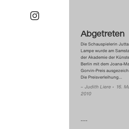
Abgetreten
Die Schauspielerin Jutta
Lampe wurde am Samsta
der Akademie der Künste
Berlin mit dem Joana-Ma
Gorvin-Preis ausgezeich
Die Preisverleihung
…
–
Judith Liere
• 16. M
2010
–––