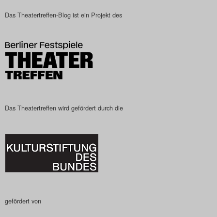
Das Theatertreffen-Blog
Das Theatertreffen-Blog ist ein Projekt des
2023
Das Theatertreffen-Blog
2024
Das Theatertreffen-Blog
Das Theatertreffen wird gefördert durch die
2025
Das Theatertreffen-Blog
Archiv
Impressum
gefördert von
Nutzungsbedingungen