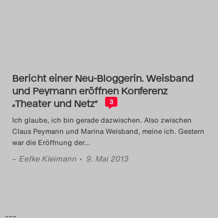
Das Theatertreffen-Blog
2014
Das Theatertreffen-Blog
Bericht einer Neu-Bloggerin. Weisband
2015
und Peymann eröffnen Konferenz
„Theater und Netz“
Das Theatertreffen-Blog
3
Ich glaube, ich bin gerade dazwischen. Also zwischen
2016
Claus Peymann und Marina Weisband, meine ich. Gestern
war die Eröffnung der
…
Das Theatertreffen-Blog
–
Eefke Kleimann
• 9. Mai 2013
2017
Das Theatertreffen-Blog
2018
–––