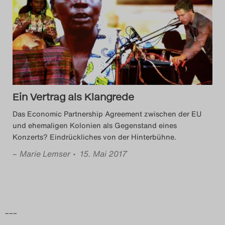
Das Theatertreffen-Blog
2014
Das Theatertreffen-Blog
2015
Ein Vertrag als Klangrede
Das Theatertreffen-Blog
Das Economic Partnership Agreement zwischen der EU
2016
und ehemaligen Kolonien als Gegenstand eines
Konzerts? Eindrückliches von der Hinterbühne.
Das Theatertreffen-Blog
–
Marie Lemser
• 15. Mai 2017
2017
Das Theatertreffen-Blog
–––
2018