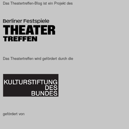
Das Theatertreffen-Blog ist ein Projekt des
Das Theatertreffen-Blog
2023
Das Theatertreffen-Blog
2024
Das Theatertreffen-Blog
Das Theatertreffen wird gefördert durch die
2025
Das Theatertreffen-Blog
Archiv
Impressum
gefördert von
Nutzungsbedingungen