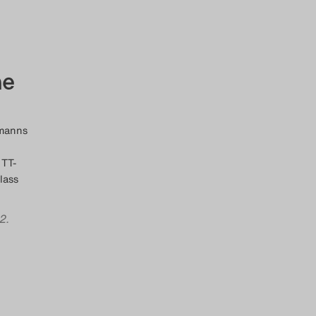
ne
emanns
 TT-
lass
2.