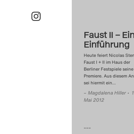
Faust II – Ei
Einführung
Heute feiert Nicolas St
Faust I + II im Haus der
Berliner Festspiele seine
Premiere. Aus diesem An
sei hiermit ein
…
–
Magdalena Hiller
• 1
Mai 2012
–––