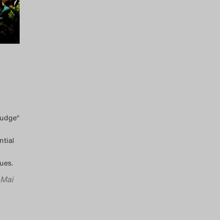
ludge“
ntial
ues.
 Mai