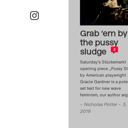
Grab ‘em by
the pussy
sludge
2
Saturday’s Stückemarkt
opening piece „Pussy S
by American playwright
Gracie Gardner is a pote
set text for new wave
feminism, our author arg
–
Nicholas Potter
• 5.
2019