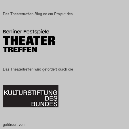
Das Theatertreffen-Blog
Das Theatertreffen-Blog ist ein Projekt des
2023
Das Theatertreffen-Blog
2024
Das Theatertreffen-Blog
2025
Das Theatertreffen wird gefördert durch die
Das Theatertreffen-Blog
Archiv
Impressum
Nutzungsbedingungen
gefördert von