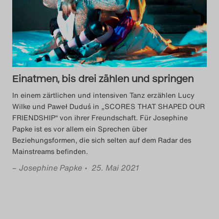
Das Theatertreffen-Blog
2014
Das Theatertreffen-Blog
Einatmen, bis drei zählen und springen
2015
In einem zärtlichen und intensiven Tanz erzählen Lucy
Das Theatertreffen-Blog
Wilke und Paweł Duduś in „SCORES THAT SHAPED OUR
FRIENDSHIP“ von ihrer Freundschaft. Für Josephine
2016
Papke ist es vor allem ein Sprechen über
Beziehungsformen, die sich selten auf dem Radar des
Das Theatertreffen-Blog
Mainstreams befinden.
2017
–
Josephine Papke
• 25. Mai 2021
Das Theatertreffen-Blog
2018