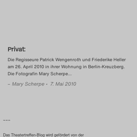
Das Theatertreffen-Blog
2014
Das Theatertreffen-Blog
Privat:
2015
Die Regisseure Patrick Wengenroth und Friederike Heller
Das Theatertreffen-Blog
am 26. April 2010 in ihrer Wohnung in Berlin-Kreuzberg.
Die Fotografin Mary Scherpe
…
2016
–
Mary Scherpe
• 7. Mai 2010
Das Theatertreffen-Blog
2017
Das Theatertreffen-Blog
–––
2018
Das Theatertreffen-Blog wird gefördert von der