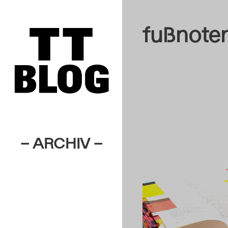
fußnote
– ARCHIV –