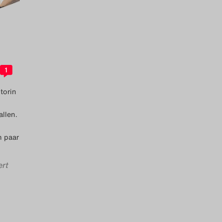
1
torin
llen.
n paar
ert