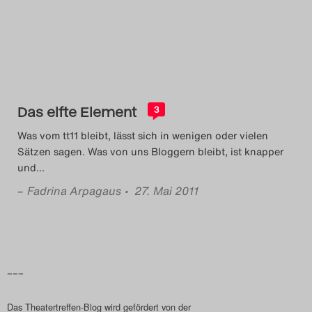
Das Theatertreffen-Blog
2014
Das Theatertreffen-Blog
Das elfte Element
2015
3
Was vom tt11 bleibt, lässt sich in wenigen oder vielen
Das Theatertreffen-Blog
Sätzen sagen. Was von uns Bloggern bleibt, ist knapper
und
…
2016
–
Fadrina Arpagaus
• 27. Mai 2011
Das Theatertreffen-Blog
2017
Das Theatertreffen-Blog
–––
2018
Das Theatertreffen-Blog wird gefördert von der