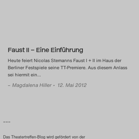
Das Theatertreffen-Blog
2014
Das Theatertreffen-Blog
Faust II – Eine Einführung
2015
Heute feiert Nicolas Stemanns Faust I + II im Haus der
Das Theatertreffen-Blog
Berliner Festspiele seine TT-Premiere. Aus diesem Anlass
sei hiermit ein
…
2016
–
Magdalena Hiller
• 12. Mai 2012
Das Theatertreffen-Blog
2017
Das Theatertreffen-Blog
–––
2018
Das Theatertreffen-Blog wird gefördert von der