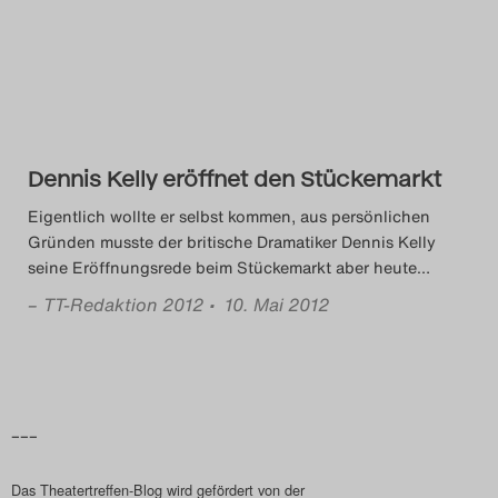
Das Theatertreffen-Blog
2014
Das Theatertreffen-Blog
Dennis Kelly eröffnet den Stückemarkt
2015
Eigentlich wollte er selbst kommen, aus persönlichen
Das Theatertreffen-Blog
Gründen musste der britische Dramatiker Dennis Kelly
seine Eröffnungsrede beim Stückemarkt aber heute
…
2016
–
TT-Redaktion 2012
• 10. Mai 2012
Das Theatertreffen-Blog
2017
Das Theatertreffen-Blog
–––
2018
Das Theatertreffen-Blog wird gefördert von der