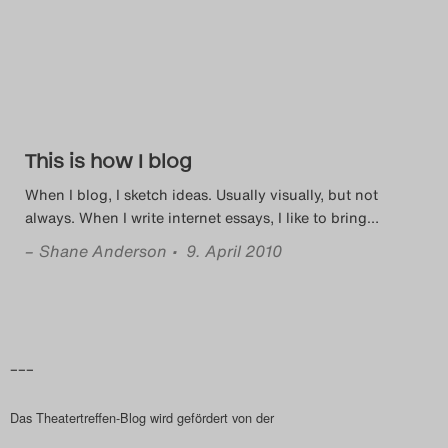
Das Theatertreffen-Blog
2014
Das Theatertreffen-Blog
This is how I blog
2015
When I blog, I sketch ideas. Usually visually, but not
Das Theatertreffen-Blog
always. When I write internet essays, I like to bring
…
2016
–
Shane Anderson
• 9. April 2010
Das Theatertreffen-Blog
2017
–––
Das Theatertreffen-Blog
Das Theatertreffen-Blog wird gefördert von der
2018