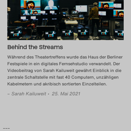
Das Theatertreffen-Blog
2014
Das Theatertreffen-Blog
Behind the Streams
2015
Während des Theatertreffens wurde das Haus der Berliner
Das Theatertreffen-Blog
Festspiele in ein digitales Fernsehstudio verwandelt. Der
Videobeitrag von Sarah Kailuweit gewährt Einblick in die
2016
zentrale Schaltstelle mit fast 40 Computern, unzähligen
Kabelmetern und akribisch sortierten Einzelteilen.
Das Theatertreffen-Blog
–
Sarah Kailuweit
• 25. Mai 2021
2017
Das Theatertreffen-Blog
2018
–––