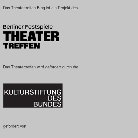
Das Theatertreffen-Blog
Das Theatertreffen-Blog ist ein Projekt des
2023
Das Theatertreffen-Blog
2024
Das Theatertreffen-Blog
Das Theatertreffen wird gefördert durch die
2025
Das Theatertreffen-Blog
Archiv
Impressum
gefördert von
Nutzungsbedingungen