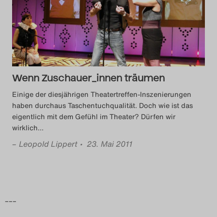
Das Theatertreffen-Blog
2014
Das Theatertreffen-Blog
Wenn Zuschauer_innen träumen
2015
Einige der diesjährigen Theatertreffen-Inszenierungen
Das Theatertreffen-Blog
haben durchaus Taschentuchqualität. Doch wie ist das
eigentlich mit dem Gefühl im Theater? Dürfen wir
2016
wirklich
…
–
Leopold Lippert
• 23. Mai 2011
Das Theatertreffen-Blog
2017
Das Theatertreffen-Blog
–––
2018