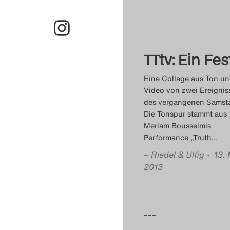
TTtv: Ein Fes
Eine Collage aus Ton u
Video von zwei Ereignis
des vergangenen Samst
Die Tonspur stammt aus
Meriam Bousselmis
Performance „Truth
…
–
Riedel & Ulfig
• 13. 
2013
–––