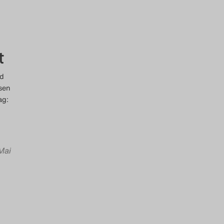
t
nd
sen
ag:
Mai