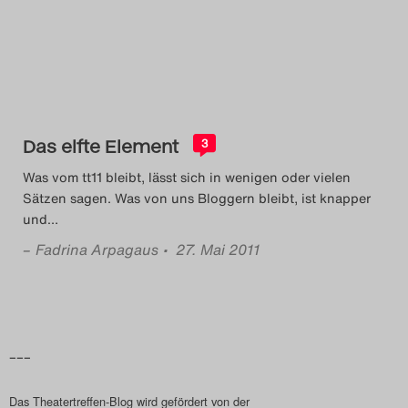
Das Theatertreffen-Blog
2014
Das Theatertreffen-Blog
Das elfte Element
2015
3
Was vom tt11 bleibt, lässt sich in wenigen oder vielen
Das Theatertreffen-Blog
Sätzen sagen. Was von uns Bloggern bleibt, ist knapper
und
…
2016
–
Fadrina Arpagaus
• 27. Mai 2011
Das Theatertreffen-Blog
2017
Das Theatertreffen-Blog
–––
2018
Das Theatertreffen-Blog wird gefördert von der