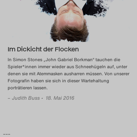
Das Theatertreffen-Blog
2014
Das Theatertreffen-Blog
Im Dickicht der Flocken
2015
In Simon Stones „John Gabriel Borkman“ tauchen die
Das Theatertreffen-Blog
Spieler*innen immer wieder aus Schneehügeln auf, unter
denen sie mit Atemmasken ausharren müssen. Von unserer
2016
Fotografin haben sie sich in dieser Wartehaltung
porträtieren lassen.
Das Theatertreffen-Blog
–
Judith Buss
• 18. Mai 2016
2017
Das Theatertreffen-Blog
2018
–––