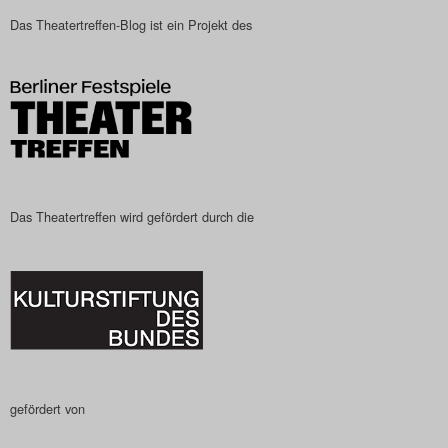
Das Theatertreffen-Blog
Das Theatertreffen-Blog ist ein Projekt des
2023
Das Theatertreffen-Blog
2024
Das Theatertreffen-Blog
Das Theatertreffen wird gefördert durch die
2025
Das Theatertreffen-Blog
Archiv
Impressum
gefördert von
Nutzungsbedingungen