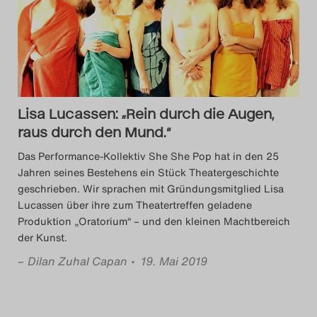
Das Theatertreffen-Blog
2014
Das Theatertreffen-Blog
Lisa Lucassen: „Rein durch die Augen,
2015
raus durch den Mund.“
Das Theatertreffen-Blog
Das Performance-Kollektiv She She Pop hat in den 25
Jahren seines Bestehens ein Stück Theatergeschichte
2016
geschrieben. Wir sprachen mit Gründungsmitglied Lisa
Lucassen über ihre zum Theatertreffen geladene
Das Theatertreffen-Blog
Produktion „Oratorium“ – und den kleinen Machtbereich
der Kunst.
2017
–
Dilan Zuhal Capan
• 19. Mai 2019
Das Theatertreffen-Blog
2018