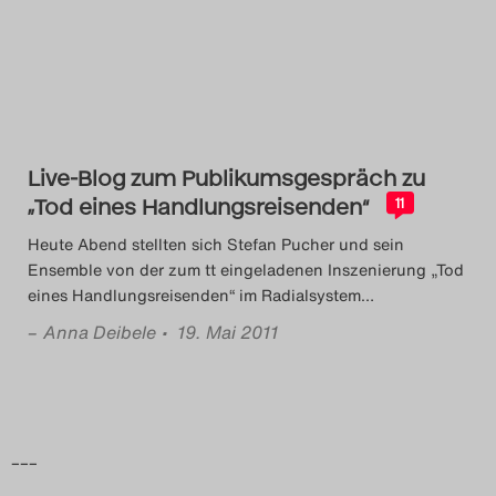
Das Theatertreffen-Blog
2014
Das Theatertreffen-Blog
Live-Blog zum Publikumsgespräch zu
2015
„Tod eines Handlungsreisenden“
11
Das Theatertreffen-Blog
Heute Abend stellten sich Stefan Pucher und sein
Ensemble von der zum tt eingeladenen Inszenierung „Tod
2016
eines Handlungsreisenden“ im Radialsystem
…
–
Anna Deibele
• 19. Mai 2011
Das Theatertreffen-Blog
2017
Das Theatertreffen-Blog
–––
2018