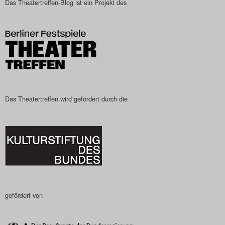
Das Theatertreffen-Blog ist ein Projekt des
Das Theatertreffen-Blog
2023
Das Theatertreffen-Blog
2024
Das Theatertreffen-Blog
Das Theatertreffen wird gefördert durch die
2025
Das Theatertreffen-Blog
Archiv
Impressum
gefördert von
Nutzungsbedingungen