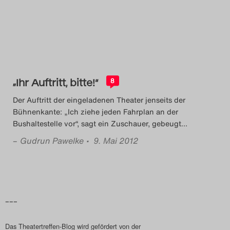
Das Theatertreffen-Blog
2014
Das Theatertreffen-Blog
„Ihr Auftritt, bitte!“
2015
8
Der Auftritt der eingeladenen Theater jenseits der
Das Theatertreffen-Blog
Bühnenkante: „Ich ziehe jeden Fahrplan an der
Bushaltestelle vor“, sagt ein Zuschauer, gebeugt
…
2016
–
Gudrun Pawelke
• 9. Mai 2012
Das Theatertreffen-Blog
2017
Das Theatertreffen-Blog
–––
2018
Das Theatertreffen-Blog wird gefördert von der