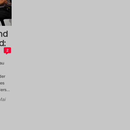
nd
d:
2
Rau
der
des
ders
…
Mai