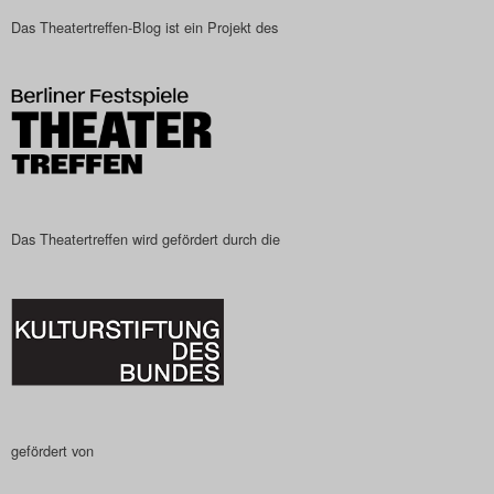
Das Theatertreffen-Blog
Das Theatertreffen-Blog ist ein Projekt des
2023
Das Theatertreffen-Blog
2024
Das Theatertreffen-Blog
Das Theatertreffen wird gefördert durch die
2025
Das Theatertreffen-Blog
Archiv
Impressum
gefördert von
Nutzungsbedingungen