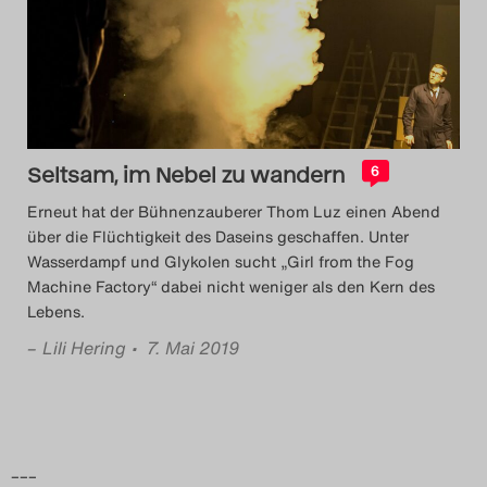
Das Theatertreffen-Blog
2014
Das Theatertreffen-Blog
Seltsam, im Nebel zu wandern
2015
6
Erneut hat der Bühnenzauberer Thom Luz einen Abend
Das Theatertreffen-Blog
über die Flüchtigkeit des Daseins geschaffen. Unter
Wasserdampf und Glykolen sucht „Girl from the Fog
2016
Machine Factory“ dabei nicht weniger als den Kern des
Lebens.
Das Theatertreffen-Blog
–
Lili Hering
• 7. Mai 2019
2017
Das Theatertreffen-Blog
2018
–––