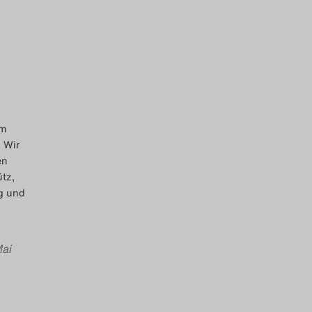
am
 Wir
en
tz,
g und
Mai