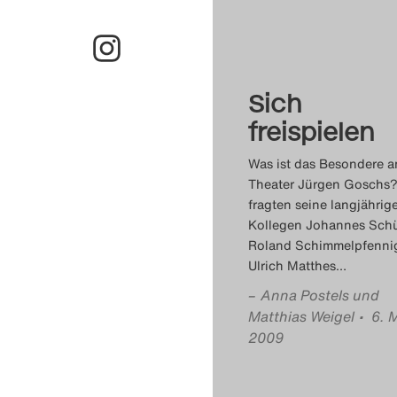
Sich
freispielen
Was ist das Besondere 
Theater Jürgen Goschs?
fragten seine langjährig
Kollegen Johannes Schü
Roland Schimmelpfenni
Ulrich Matthes
…
–
Anna Postels und
Matthias Weigel
• 6. 
2009