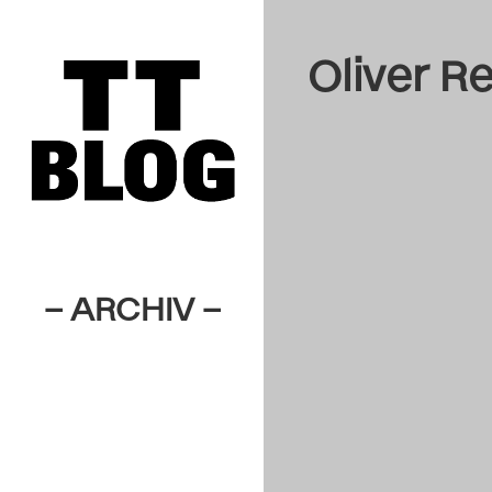
Oliver R
– ARCHIV –