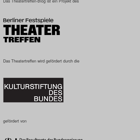
Das Theatertreffen-Blog ist ein Projekt des
Das Theatertreffen-Blog
2023
Das Theatertreffen-Blog
2024
Das Theatertreffen wird gefördert durch die
Das Theatertreffen-Blog
2025
Das Theatertreffen-Blog
Archiv
Impressum
gefördert von
Nutzungsbedingungen