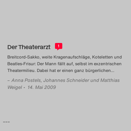
Das Theatertreffen-Blog
2014
Das Theatertreffen-Blog
Der Theaterarzt
2015
1
Breitcord-Sakko, weite Kragenaufschläge, Koteletten und
Das Theatertreffen-Blog
Beatles-Frisur: Der Mann fällt auf, selbst im exzentrischen
Theatermilieu. Dabei hat er einen ganz bürgerlichen
…
2016
–
Anna Postels, Johannes Schneider und Matthias
Weigel
• 14. Mai 2009
Das Theatertreffen-Blog
2017
Das Theatertreffen-Blog
–––
2018