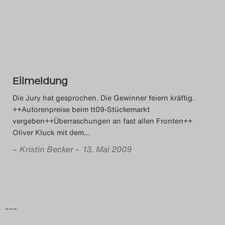
Das Theatertreffen-Blog
2014
Das Theatertreffen-Blog
Eilmeldung
2015
Die Jury hat gesprochen. Die Gewinner feiern kräftig.
Das Theatertreffen-Blog
++Autorenpreise beim tt09-Stückemarkt
vergeben++Überraschungen an fast allen Fronten++
2016
Oliver Kluck mit dem
…
–
Kristin Becker
• 13. Mai 2009
Das Theatertreffen-Blog
2017
Das Theatertreffen-Blog
–––
2018