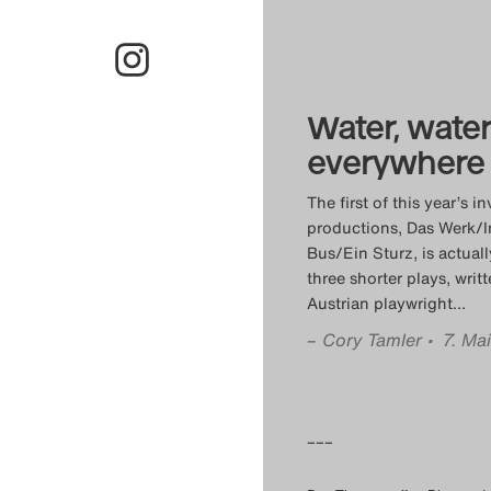
Water, wate
everywhere
The first of this year’s in
productions, Das Werk/
Bus/Ein Sturz, is actuall
three shorter plays, writ
Austrian playwright
…
–
Cory Tamler
• 7. Ma
–––