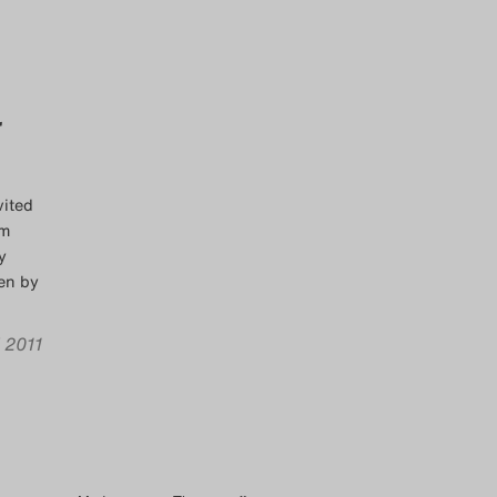
r
vited
Im
y
ten by
i 2011