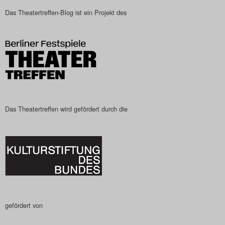
Das Theatertreffen-Blog
Das Theatertreffen-Blog ist ein Projekt des
2023
Das Theatertreffen-Blog
2024
Das Theatertreffen-Blog
Das Theatertreffen wird gefördert durch die
2025
Das Theatertreffen-Blog
Archiv
Impressum
gefördert von
Nutzungsbedingungen