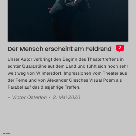
Das Theatertreffen-Blog
2014
Das Theatertreffen-Blog
Der Mensch erscheint am Feldrand
2015
2
Unser Autor verbringt den Beginn des Theatertreffens in
Das Theatertreffen-Blog
echter Quarantäne auf dem Land und fühlt sich noch sehr
weit weg von Wilmersdorf. Impressionen vom Theater aus
2016
der Ferne und von Alexander Giesches Visual Poem als
Parabel auf das diesjährige Treffen.
Das Theatertreffen-Blog
–
Victor Osterloh
• 2. Mai 2020
2017
Das Theatertreffen-Blog
2018
–––