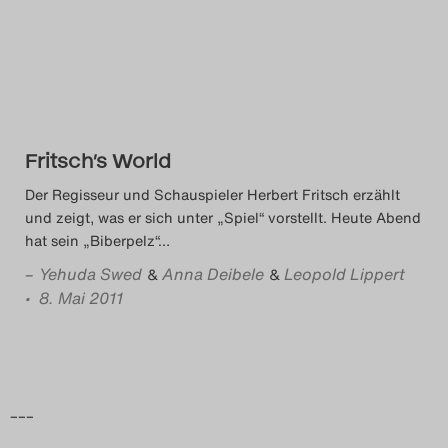
Das Theatertreffen-Blog
2014
Das Theatertreffen-Blog
Fritsch’s World
2015
Der Regisseur und Schauspieler Herbert Fritsch erzählt
Das Theatertreffen-Blog
und zeigt, was er sich unter „Spiel“ vorstellt. Heute Abend
hat sein „Biberpelz“
…
2016
–
Yehuda Swed
Anna Deibele
Leopold Lippert
&
&
• 8. Mai 2011
Das Theatertreffen-Blog
2017
Das Theatertreffen-Blog
–––
2018