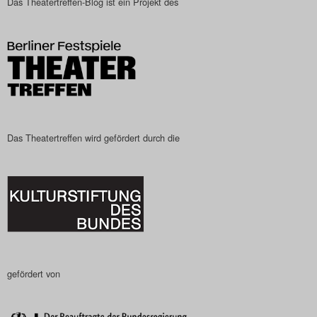
Das Theatertreffen-Blog ist ein Projekt des
Das Theatertreffen-Blog
2023
Das Theatertreffen-Blog
2024
Das Theatertreffen wird gefördert durch die
Das Theatertreffen-Blog
2025
Das Theatertreffen-Blog
Archiv
Impressum
gefördert von
Nutzungsbedingungen