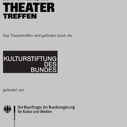
Das Theatertreffen-Blog
2023
Das Theatertreffen-Blog
Das Theatertreffen wird gefördert durch die
2024
Das Theatertreffen-Blog
2025
Das Theatertreffen-Blog
gefördert von
Archiv
Impressum
Nutzungsbedingungen