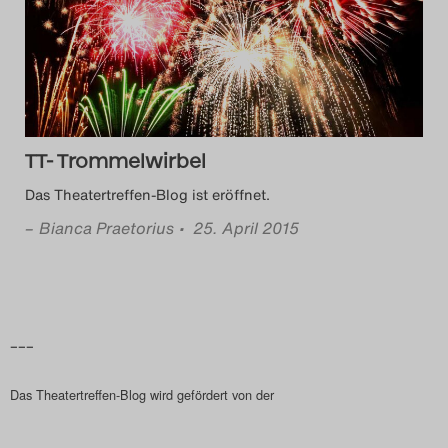
Das Theatertreffen-Blog
2014
Das Theatertreffen-Blog
TT- Trommelwirbel
2015
Das Theatertreffen-Blog ist eröffnet.
Das Theatertreffen-Blog
–
Bianca Praetorius
• 25. April 2015
2016
Das Theatertreffen-Blog
2017
–––
Das Theatertreffen-Blog
Das Theatertreffen-Blog wird gefördert von der
2018