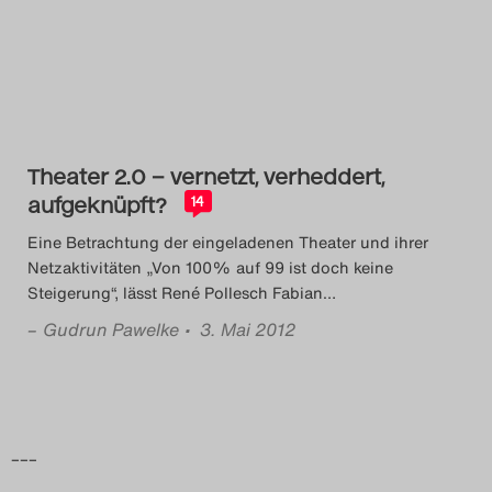
Das Theatertreffen-Blog
2014
Das Theatertreffen-Blog
Theater 2.0 – vernetzt, verheddert,
2015
aufgeknüpft?
14
Das Theatertreffen-Blog
Eine Betrachtung der eingeladenen Theater und ihrer
Netzaktivitäten „Von 100% auf 99 ist doch keine
2016
Steigerung“, lässt René Pollesch Fabian
…
–
Gudrun Pawelke
• 3. Mai 2012
Das Theatertreffen-Blog
2017
Das Theatertreffen-Blog
–––
2018