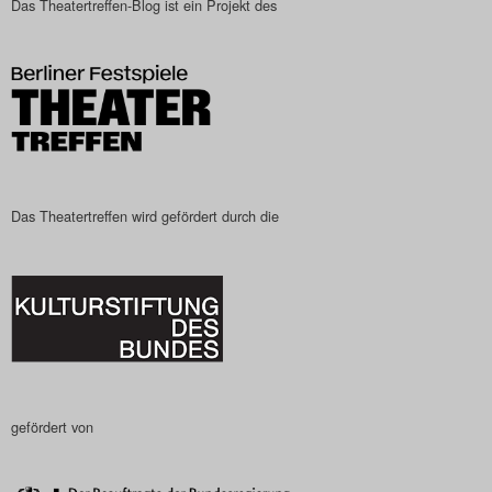
Das Theatertreffen-Blog ist ein Projekt des
Das Theatertreffen-Blog
2023
Das Theatertreffen-Blog
2024
Das Theatertreffen-Blog
Das Theatertreffen wird gefördert durch die
2025
Das Theatertreffen-Blog
Archiv
Impressum
gefördert von
Nutzungsbedingungen