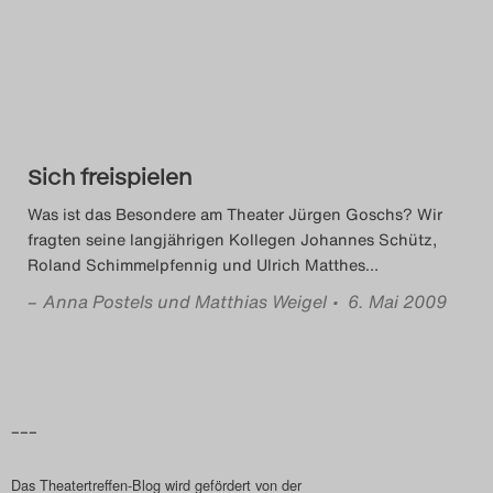
Das Theatertreffen-Blog
2014
Das Theatertreffen-Blog
Sich freispielen
2015
Was ist das Besondere am Theater Jürgen Goschs? Wir
Das Theatertreffen-Blog
fragten seine langjährigen Kollegen Johannes Schütz,
Roland Schimmelpfennig und Ulrich Matthes
…
2016
–
Anna Postels und Matthias Weigel
• 6. Mai 2009
Das Theatertreffen-Blog
2017
Das Theatertreffen-Blog
–––
2018
Das Theatertreffen-Blog wird gefördert von der