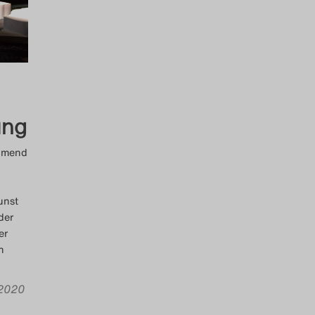
ung
ehmend
unst
der
er
h
 2020