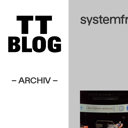
systemf
– ARCHIV –