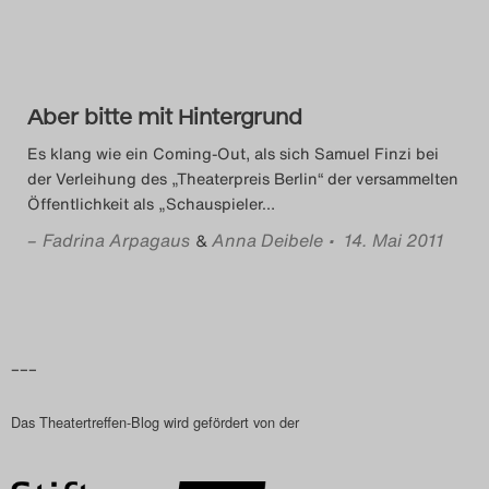
Das Theatertreffen-Blog
2018 Alumni
Aber bitte mit Hintergrund
Das Theatertreffen-Blog
Es klang wie ein Coming-Out, als sich Samuel Finzi bei
2019
der Verleihung des „Theaterpreis Berlin“ der versammelten
Öffentlichkeit als „Schauspieler
…
Das Theatertreffen-Blog
–
Fadrina Arpagaus
Anna Deibele
• 14. Mai 2011
&
2020
Das Theatertreffen-Blog
2021
–––
Das Theatertreffen-Blog
Das Theatertreffen-Blog wird gefördert von der
2022