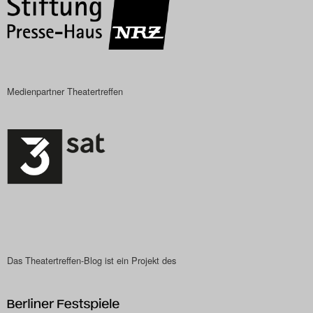
Das Theatertreffen-Blog
2023
Das Theatertreffen-Blog
Medienpartner Theatertreffen
2024
Das Theatertreffen-Blog
2025
Das Theatertreffen-Blog
Archiv
Impressum
Das Theatertreffen-Blog ist ein Projekt des
Nutzungsbedingungen