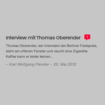
Das Theatertreffen-Blog
2014
Das Theatertreffen-Blog
Interview mit Thomas Oberender
2015
1
Thomas Oberender, der Intendant der Berliner Festspiele,
Das Theatertreffen-Blog
steht am offenen Fenster und raucht eine Zigarette.
Kaffee kann er leider keinen
…
2016
–
Karl Wolfgang Flender
• 20. Mai 2012
Das Theatertreffen-Blog
2017
Das Theatertreffen-Blog
2018