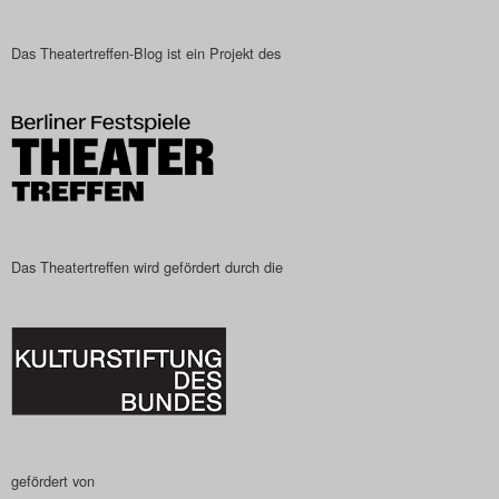
Das Theatertreffen-Blog
Das Theatertreffen-Blog ist ein Projekt des
2023
Das Theatertreffen-Blog
2024
Das Theatertreffen-Blog
2025
Das Theatertreffen wird gefördert durch die
Das Theatertreffen-Blog
Archiv
Impressum
Nutzungsbedingungen
gefördert von