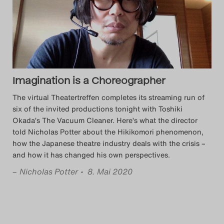
Das Theatertreffen-Blog
2014
Das Theatertreffen-Blog
Imagination is a Choreographer
2015
The virtual Theatertreffen completes its streaming run of
Das Theatertreffen-Blog
six of the invited productions tonight with Toshiki
Okada’s The Vacuum Cleaner. Here’s what the director
2016
told Nicholas Potter about the Hikikomori phenomenon,
how the Japanese theatre industry deals with the crisis –
Das Theatertreffen-Blog
and how it has changed his own perspectives.
2017
–
Nicholas Potter
• 8. Mai 2020
Das Theatertreffen-Blog
2018